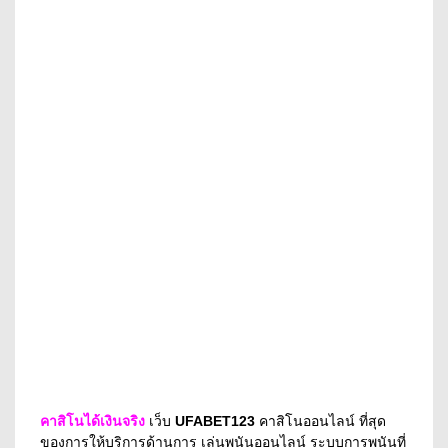
UFABET123 สุดยอด
เว็บคาสิโนออนไลน์
ยอดนิยมอันดับ 1 เว็บ
ตรงไม่ผ่านเอเย่นต์
คาสิโนได้เงินจริง เว็บ
UFABET123 คาสิโน
ออนไลน์ ที่น่าเชื่อถือที่สุด
มั่นคงทางการเงิน
คาสิโนได้เงินจริง
เว็บ
UFABET123
คาสิโนออนไลน์ ที่สุด
ของการให้บริการด้านการ เล่นพนันออนไลน์ ระบบการพนันที่