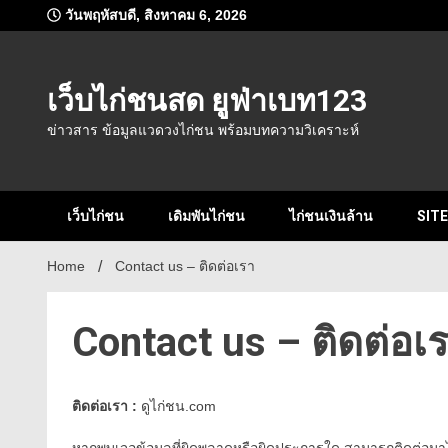
Skip
วันพฤหัสบดี, สิงหาคม 6, 2026
to
content
เว็บไก่ชนสด ยูฟ่าเบท123
ข่าวสาร ข้อมูลแวดวงไก่ชน พร้อมบทความวิเคราะห์
เว็บไก่ชน
เดิมพันไก่ชน
ไก่ชนเงินล้าน
SIT
Home
Contact us – ติดต่อเรา
Contact us – ติดต่อเ
ติดต่อเรา :
ดูไก่ชน.com
หากพบเจอข้อมูลที่ผิดพลาดหรือผิดประการใด สามารถติดต่อมาได