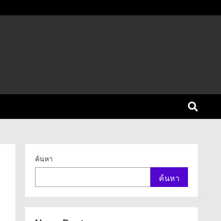
ค้นหา
ค้นหา