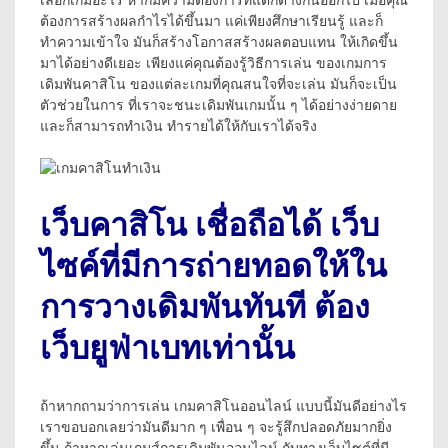
ต้องการสร้างผลกำไรได้ขึ้นมา แค่เพียงศึกษาเรียนรู้ และก็
ทำความเข้าใจ มันก็สร้างโอกาสสร้างผลตอบแทน ให้เกิดขึ้น
มาได้อย่างดีเยอะ เพียงแค่คุณต้องรู้วิธีการเล่น ของเกมการ
เดิมพันคาสิโน ของแต่ละเกมที่คุณสนใจที่จะเล่น มันก็จะเป็น
ตัวช่วยในการ ที่เราจะชนะเดิมพันเกมนั้น ๆ ได้อย่างง่ายดาย
และก็สามารถทำเงิน ทำรายได้ให้กับเราได้จริง
เว็บคาสิโน เชื่อถือได้ เว็บ
ไซค์ที่มีการถ่ายทอดให้ใน
การวางเดิมพันทันที ต้อง
เว็บยูฟ่าเบทเท่านั้น
ถ้าหากถามว่าการเล่น เกมคาสิโนออนไลน์ แบบนี้มันดีอย่างไร
เราขอบอกเลยว่ามันดีมาก ๆ เพื่อน ๆ จะรู้สึกปลอดภัยมากยิ่ง
ขึ้น ถ้าหากเล่นเกมส์การเดิมพันออนไลน์ กับทางเว็บไซต์ที่มี