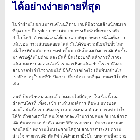
ได้อย่างง่ายดายที่สุด
ไม่ว่าผ่านไปนานมากแค่ไหนก็ตาม เกมที่มีความเสี่ยงน้อยมาก
ที่สุด และเป็นรูปแบบการเล่น เกมการเดิมพันที่สามารถทำ
กำไร ให้กับตัวของผู้เล่นได้เยอะมากที่สุด ก็คงจะหนีไม่พ้นการ
เล่นบอล การเล่นบอลออนไลน์ มันได้รับความนิยมไปทั่วโลก
เมื่อไหร่ที่มันเกิดการแข่งขันขึ้นมา มันก็ต้องเกิดการเดิมพันขึ้น
มา ควบคู่กันไปด้วย และมันก็เป็นเรื่องปกติ แล้วการที่เราจะ
เล่นเกมแทงบอลออนไลน์ เราควรที่จะเล่นอย่างไรเ ราจึงจะ
สามารถทำกำไรจากมันได้ มีวิธีการอย่างไร เดิมพันอย่างไร
เราจึงจะอยู่ในจุดที่มันมีความเสี่ยงน้อยมากที่สุด เกมคาสิโนทำ
เงิน
คนที่เป็นเซียนบอลอยู่แล้ว ก็คงจะไม่มีปัญหาในเรื่องนี้ แต่
สำหรับใครที่ เพิ่งจะเข้ามาเล่นเกมส์การเดิมพัน แทงบอล
ออนไลน์ครั้งแรก เพิ่งจะรู้ว่าเกมแทงบอล มันสามารถทำกำไร
ให้กับตัวของเราได้ สนใจอยากจะเข้ามาร่วมสนุก กับเกมส์การ
เดิมพันแทงบอล กำลังมองหาวิธีการเอาชนะ กับการแทงบอล
ออนไลน์ บทความนี้มันจะช่วยให้คุณ สามารถประสบความ
สำเร็จ จากการเดิมพันกีฬาได้ง่ายมากยิ่งขึ้น บทความนี้จะช่วย