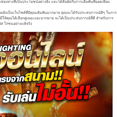
ช่องทางที่เป็นประโยชน์อย่างยิ่ง และได้สัมผัสกับการเดิมพันที่ยอดเยี่ยม
 แถมยังเป็นเว็บไซต์ที่มีคุณเดิมพันมากมาย คุณจะได้รับประสบการณ์ดีๆ ในการ
่งมีให้คุณได้เลือกคู่เยอะแยะมากมาย
จะได้เป็นประสบการณ์ที่ดี สำหรับการ
ัส ไก่ชนอย่างแท้จริง