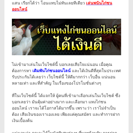
แสน เรียกได้ว่า โอนแทบไม่ทันเลยทีเดียว
เล่นพนันไก่ชน
ออนไลน์
ไม่เข้ามาเล่นในเว็บไซต์นี้ บอกเลยเสียใจแน่นอน เมื่อคุณ
ต้องการหา
เดิมพันไก่ชนออนไลน์
และได้เงินดีที่สุดในประเทศ
รับประกันได้เลยว่า เว็บไซต์นี้ ให้ดีมากกว่า เว็บอื่น แน่นอน
หลายเท่า และที่สำคัญ ในเรื่องของโปรโมชั่นต่างๆ
ที่ในเว็บไซต์นี้ ได้แจกให้ ผู้คนที่เข้ามาเลือกเล่นในเว็บไซต์ ซึ่ง
บอกเลยว่า มันคุ้มค่าอย่างมาก และเลือกมา แทงไก่ชน
ออนไลน์ เราจะได้โอกาสได้มากขึ้น เพราะว่า เราไม่จำเป็น
ต้อง เสียเงินของเราเองเลย เพียงแค่คุณสมัคร และทำการฝาก
เงินเบื้องต้น