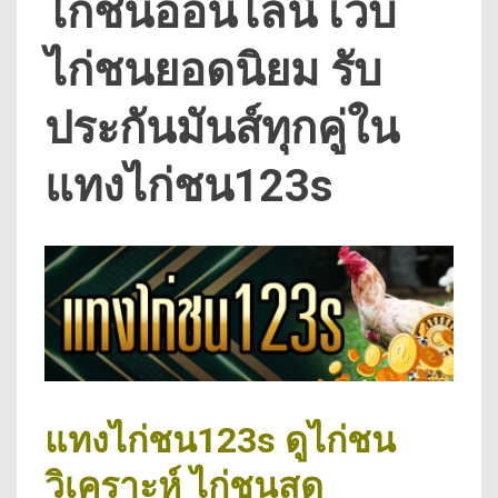
ไก่ชนออนไลน์ เว็บ
ไก่ชนยอดนิยม รับ
ประกันมันส์ทุกคู่ใน
แทงไก่ชน123s
แทงไก่ชน123s
ดูไก่ชน
วิเคราะห์ ไก่ชนสด