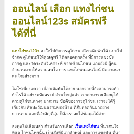
ออนไลน์ เลือก แทงไก่ชน
ออนไลน์123s สมัครฟรี
ได้ที่นี่
แทงไก่ชน123s
สะใจไปกับการดูไก่ชน เลือกเดิมพันได้ แบบไม่
จำกัด คู่ไก่ชนมีให้คุณดูฟรี ได้ตลอดทุกครั้ง ที่มีการแข่งขัน
การดู และวัดระดับวิเคราะห์ จากเซียนไก่ชน แถมยังมี ผู้คน
จำนวนมากให้ความสนใจ การ แทงไก่ชนออนไลน์ มีความน่า
สนใจอย่างมาก
ไม่ใช่เพียงแค่ว่า เลือกเดิมพันได้ง่าย นอกจากนี้ยังสามารถทำ
กำไรได้ อย่างมหัศจรรย์ ส่วนใหญ่แล้ว เราสามารถเลือกดูได้
ตามคู่ไก่ชนต่างๆ มากมาย ข้อดีของการดูไก่ชน เราจะได้รู้
เกี่ยวกับ ศิลปะวัฒนธรรมของบ้าน ที่สืบทอดกันมาอย่าง
ยาวนาน และที่สำคัญที่สุด ก็คือเราจะได้ข้อมูลได้ง่าย
ลงทุนไม่เสียเปล่า สำหรับการเลือก
เว็บแทงไก่ชน
ที่น่าสนใจ
ที่สุด ไก่ชนไทยนั้น เป็นสิ่งที่มีเอกลักษณ์ และการแข่งขัน ที่น่า