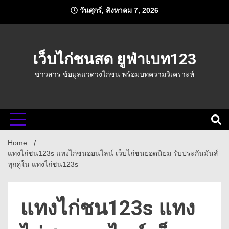
Skip
วันศุกร์, สิงหาคม 7, 2026
to
content
เว็บไก่ชนสด ยูฟ่าเบท123
ข่าวสาร ข้อมูลแวดวงไก่ชน พร้อมบทความวิเคราะห์
Home
แทงไก่ชน123s แทงไก่ชนออนไลน์ เว็บไก่ชนยอดนิยม รับประกันมันส์
ทุกคู่ใน แทงไก่ชน123s
แทงไก่ชน123s แทง