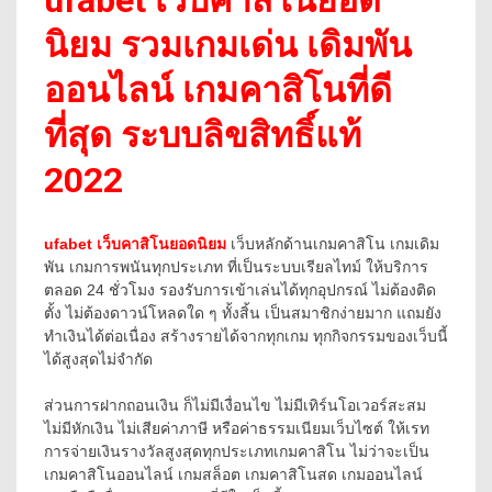
ufabet เว็บคาสิโนยอด
นิยม
รวมเกมเด่น เดิมพัน
ออนไลน์ เกมคาสิโนที่ดี
ที่สุด ระบบลิขสิทธิ์แท้
2022
ufabet เว็บคาสิโนยอดนิยม
เว็บหลักด้านเกมคาสิโน เกมเดิม
พัน เกมการพนันทุกประเภท ที่เป็นระบบเรียลไทม์ ให้บริการ
ตลอด 24 ชั่วโมง รองรับการเข้าเล่นได้ทุกอุปกรณ์ ไม่ต้องติด
ตั้ง ไม่ต้องดาวน์โหลดใด ๆ ทั้งสิ้น เป็นสมาชิกง่ายมาก แถมยัง
ทำเงินได้ต่อเนื่อง สร้างรายได้จากทุกเกม ทุกกิจกรรมของเว็บนี้
ได้สูงสุดไม่จำกัด
ส่วนการฝากถอนเงิน ก็ไม่มีเงื่อนไข ไม่มีเทิร์นโอเวอร์สะสม
ไม่มีหักเงิน ไม่เสียค่าภาษี หรือค่าธรรมเนียมเว็บไซต์ ให้เรท
การจ่ายเงินรางวัลสูงสุดทุกประเภทเกมคาสิโน ไม่ว่าจะเป็น
เกมคาสิโนออนไลน์ เกมสล็อต เกมคาสิโนสด เกมออนไลน์