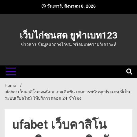
Skip
วันเสาร์, สิงหาคม 8, 2026
to
content
เว็บไก่ชนสด ยูฟ่าเบท123
ข่าวสาร ข้อมูลแวดวงไก่ชน พร้อมบทความวิเคราะห์
Home
ufabet เว็บคาสิโนยอดนิยม เกมเดิมพัน เกมการพนันทุกประเภท ที่เป็น
ระบบเรียลไทม์ ให้บริการตลอด 24 ชั่วโมง
ufabet เว็บคาสิโน