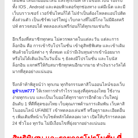
เดิมพัน เล่นเกมออนไลน์ และทุกเกมคาสิโนของเว็บนี้ รองรับ
ทั้ง IOS , Android และคอมพิวเตอร์ทุกช่องทาง แค่มีเน็ต และมี
เว็บบราวเซอร์ เวอร์ชั่นไหนก็ได้ ไม่จำเป็นต้องโหลดแอปไปติด
ตั้งส่วนตัว เป็นเซิร์ฟเวอร์ใหญ่ เว็บกลางที่ไม่มีโกง ไม่มีฝังสคริ
ปท์ ตรวจสอบได้ ทดลองเล่นฟรีก่อนก็ได้ทุกเกมเช่นกัน
อีกเรื่องที่สมาชิกทุกคน ไม่ควรพลาดในแต่ละวัน แต่ละการ
ล็อกอิน คือ การเข้ารับโปรโมชั่น เข้าดูสิทธิพิเศษ และเข้าเดิม
พันด้วยโบนัสต่าง ๆ ทั้งหมด แม้ว่ามีเงินทุนฝากเข้าน้อยมาก
หรือไม่ได้เติมเงินในวันนั้น ๆ ยังคงมีโปรโมชั่น และโบนัส
ล็อกอิน แจกฟรีให้กับสมาชิกทุกคนอีกมากมาย ทำเงินรางวัลได้
มากที่สุดอย่างแน่นอน
จึงกล้าท้าพิสูจน์ว่า ทุกเกม ทุกกิจกรรมคาสิโนออนไลน์ของเว็บ
ยูฟ่าเบท777
ให้เรทการทำกำไรรวมสูงที่สุดของไทย ใช้งาน
ง่ายทุกระบบ และเป็นเว็บออโต้ทุกรายการอีกด้วย เว็บใหญ่
อันดับ 1 ที่ดีที่สุดของไทย เว็บคุณภาพด้านการเดิมพัน เว็บคาสิ
โนออนไลน์ UFABET เข้าทดลองเล่นฟรี หรือดูรายละเอียดอื่น
ๆ เพิ่มเติมที่หน้าเว็บไซต์หลักได้ตลอดเวลา เปิดให้บริการตลอด
24 ชั่วโมง ทุกวัน ไม่มีเงื่อนไขที่ยุ่งยากอย่างแน่นอน