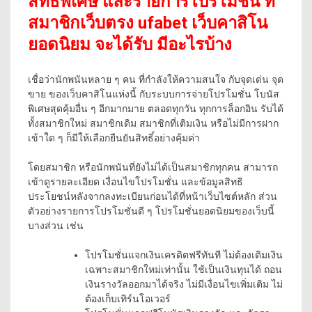
สิทธิพิเศษ และรายการโปรโมชั่น ที่
สมาชิกเว็บตรง
ufabet เว็บคาสิโน
ยอดนิยม
จะได้รับ มีอะไรบ้าง
เชื่อว่านักพนันหลาย ๆ คน ที่กำลังให้ความสนใจ กับจุดเด่น จุด
ขาย ของเว็บคาสิโนแห่งนี้ กับระบบการจ่ายโปรโมชั่น โบนัส
พิเศษสุดคุ้มอื่น ๆ อีกมากมาย ตลอดทุกวัน ทุกการล็อกอิน รับได้
ทั้งสมาชิกใหม่ สมาชิกเดิม สมาชิกที่เติมเงิน หรือไม่มีการฝาก
เข้าใด ๆ ก็มีให้เลือกยืนยันสิทธิ์อย่างคุ้มค่า
โดยสมาชิก หรือนักพนันที่ยังไม่ได้เป็นสมาชิกทุกคน สามารถ
เข้าดูรายละเอียด เงื่อนไขโปรโมชั่น และข้อมูลสิทธิ
ประโยชน์หลังจากลงทะเบียนก่อนได้ที่หน้าเว็บไซต์หลัก ส่วน
ตัวอย่างรายการโปรโมชั่นดี ๆ โปรโมชั่นยอดนิยมของเว็บนี้
บางส่วน เช่น
โปรโมชั่นแจกเงินเครดิตฟรีทันที ไม่ต้องเติมเงิน
เฉพาะสมาชิกใหม่เท่านั้น ใช้เป็นเงินทุนได้ ถอน
เงินรางวัลออกมาได้จริง ไม่มีเงื่อนไขเพิ่มเติม ไม่
ต้องเก็บเทิร์นโอเวอร์