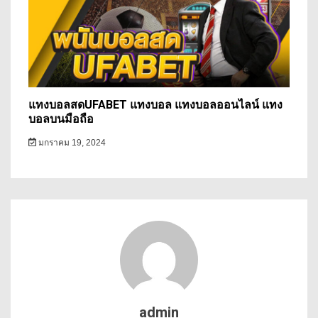
แทงบอลสดUFABET แทงบอล แทงบอลออนไลน์ แทง
บอลบนมือถือ
มกราคม 19, 2024
admin