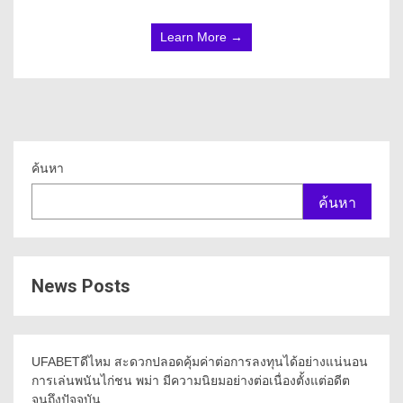
Learn More →
ค้นหา
ค้นหา
News Posts
UFABETดีไหม สะดวกปลอดคุ้มค่าต่อการลงทุนได้อย่างแน่นอน
การเล่นพนันไก่ชน พม่า มีความนิยมอย่างต่อเนื่องตั้งแต่อดีต
จนถึงปัจจุบัน