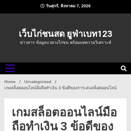
Skip
วันศุกร์, สิงหาคม 7, 2026
to
content
เว็บไก่ชนสด ยูฟ่าเบท123
ข่าวสาร ข้อมูลแวดวงไก่ชน พร้อมบทความวิเคราะห์
Home
Uncategorized
เกมสล็อตออนไลน์มือถือทำเงิน 3 ข้อดีของการเล่นสล็อตออนไลน์
เกมสล็อตออนไลน์มือ
ถือทำเงิน 3 ข้อดีของ