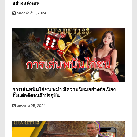
อย่างแน่นอน
กุมภาพันธ์ 1, 2024
การเล่นพนันไก่ชน พม่า มีความนิยมอย่างต่อเนื่อง
ตั้งแต่อดีตจนถึงปัจจุบัน
มกราคม 25, 2024