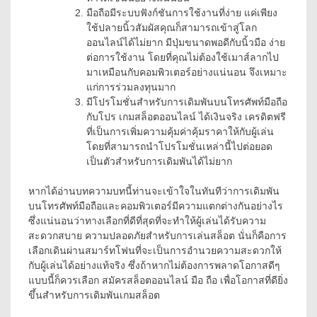
มือถือมีระบบฟังก์ชันการใช้งานที่ง่าย แค่เพียง
ใช้ปลายนิ้วสัมผัสคุณก็สามารถเข้าสู่โลก
ออนไลน์ได้ไม่ยาก มีปุ่มขนาดพอดีกับนิ้วมือ ง่าย
ต่อการใช้งาน โดยที่คุณไม่ต้องใช้เมาส์ลากไป
มาเหมือนกับคอมพิวเตอร์อย่างแน่นอน จึงเหมาะ
แก่การร่วมลงทุนมาก
มีโปรโมชั่นสำหรับการเดิมพันบนโทรศัพท์มือถือ
กับโปร เกมสล็อตออนไลน์ ได้เงินจริง เครดิตฟรี
ที่เป็นการเพิ่มความคุ้มค่าคุ้มราคาให้กับผู้เล่น
โดยที่สามารถนำโปรโมชั่นเหล่านี้ไปต่อยอด
เป็นตัวสำหรับการเดิมพันได้ไม่ยาก
หากได้อ่านบทความบทนี้ท่านจะเข้าใจในทันทีว่าการเดิมพัน
บนโทรศัพท์มือถือและคอมพิวเตอร์มีความแตกต่างกันอย่างไร
ซึ่งแน่นอนว่าทางเลือกที่ดีที่สุดที่จะทำให้ผู้เล่นได้รับความ
สะดวกสบาย ความปลอดภัยสำหรับการเล่นสล็อต นั่นก็คือการ
เลือกเดินผ่านสมาร์ทโฟนที่จะเป็นการอำนวยความสะดวกให้
กับผู้เล่นได้อย่างแท้จริง ซึ่งถ้าหากไม่ต้องการพลาดโอกาสดีๆ
แบบนี้ก็ควรเลือก สมัครสล็อตออนไลน์ มือ ถือ เพื่อโอกาสที่ดียิ่ง
ขึ้นสำหรับการเดิมพันเกมสล็อต