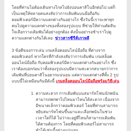
โดยที่ท่านไม่ต้องเดินทางไกลไปยังบ่อนคาสิโนอีกต่อไป แต่ก็
เป็นเหตุให้หลายคนสงสัยว่าการเดิมพันบนมือถือกับ
คอมพิวเตอร์มีความแตกต่างกันอย่างไร ซึ่งวันนี้เราจะพาทุก
คนไปดูความแตกต่างของทั้งสองรูปแบบ ที่ช่วยให้ท่านตัดสิน
ใจเลือกวางเดิมพันได้อย่างถูกต้อง ดังนั้นอย่ารอช้าเราไปดู
ความแตกต่างกันได้เลย
ข่าวสารซีรีส์เกาหลี
3 ข้อดีของการเล่น เกมสล็อตออนไลน์มือถือ ที่ต่างจาก
คอมพิวเตอร์ หากใครที่กำลังสงสัยว่าการเดิมพัน เกมสล็อต
ออนไลน์มือถือ กับคอมพิวเตอร์มีความแตกต่างกันอย่างไร ซึ่ง
เราต้องบอกก่อนว่าทั้งสองรูปแบบมีความสะดวกสบายกว่าการ
เดิมพันที่บ่อนคาสิโนอยากแน่นอน แต่ความแตกต่างที่ทั้ง 2 รูป
แบบนี้ไม่เหมือนกันมีดังนี้
เกมสล็อตออนไลน์มือถือพร้อมวิธีเล่น
ความสะดวก การเดิมพันบนสมาร์ทโฟนนักพนัน
สามารถพกพาไปไหนมาไหนได้สะดวก เนื่องจาก
มีขนาดเล็กกว่าคอมพิวเตอร์ โดยที่ท่านสามารถ
หยิบสมาร์ทโฟนขึ้นมาและเลือกพนันในช่วง
เวลาใดก็ได้ ไม่ว่าจะอยู่ที่ไหนก็สามารถเดิมพัน
ได้ตามต้องการ โดยที่คอมพิวเตอร์ไม่สามารถ
ทำได้เช่นนี้อย่างแน่นอน