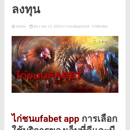
ลงทุน
admin
ธันวาคม 13, 2023
in
Uncategorized
- 0 Minutes
ไก่ชนufabet app
การเลือก