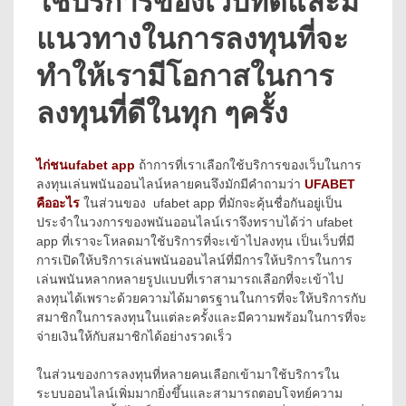
ใช้บริการของเว็บที่ดีและมี
แนวทางในการลงทุนที่จะ
ทำให้เรามีโอกาสในการ
ลงทุนที่ดีในทุก ๆครั้ง
ไก่ชนufabet app
ถ้าการที่เราเลือกใช้บริการของเว็บในการ
ลงทุนเล่นพนันออนไลน์หลายคนจึงมักมีคำถามว่า
UFABET
คืออะไร
ในส่วนของ ufabet app ที่มักจะคุ้นชื่อกันอยู่เป็น
ประจำในวงการของพนันออนไลน์เราจึงทราบได้ว่า ufabet
app ที่เราจะโหลดมาใช้บริการที่จะเข้าไปลงทุน เป็นเว็บที่มี
การเปิดให้บริการเล่นพนันออนไลน์ที่มีการให้บริการในการ
เล่นพนันหลากหลายรูปแบบที่เราสามารถเลือกที่จะเข้าไป
ลงทุนได้เพราะด้วยความได้มาตรฐานในการที่จะให้บริการกับ
สมาชิกในการลงทุนในแต่ละครั้งและมีความพร้อมในการที่จะ
จ่ายเงินให้กับสมาชิกได้อย่างรวดเร็ว
ในส่วนของการลงทุนที่หลายคนเลือกเข้ามาใช้บริการใน
ระบบออนไลน์เพิ่มมากยิ่งขึ้นและสามารถตอบโจทย์ความ