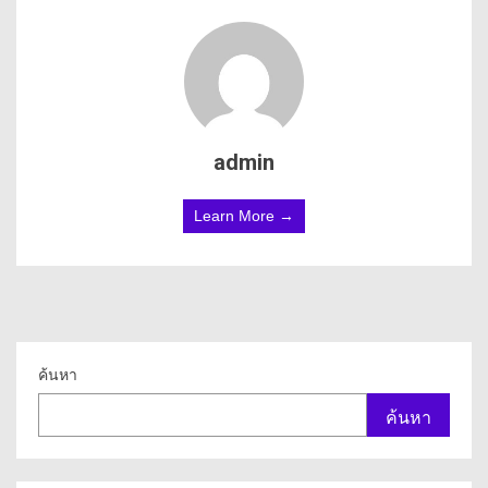
admin
Learn More →
ค้นหา
ค้นหา